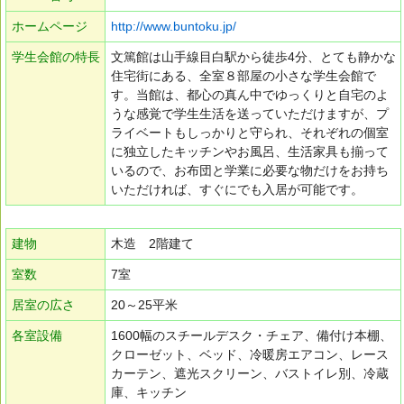
ホームページ
http://www.buntoku.jp/
学生会館の特長
文篤館は山手線目白駅から徒歩4分、とても静かな
住宅街にある、全室８部屋の小さな学生会館で
す。当館は、都心の真ん中でゆっくりと自宅のよ
うな感覚で学生生活を送っていただけますが、プ
ライベートもしっかりと守られ、それぞれの個室
に独立したキッチンやお風呂、生活家具も揃って
いるので、お布団と学業に必要な物だけをお持ち
いただければ、すぐにでも入居が可能です。
建物
木造 2階建て
室数
7室
居室の広さ
20～25平米
各室設備
1600幅のスチールデスク・チェア、備付け本棚、
クローゼット、ベッド、冷暖房エアコン、レース
カーテン、遮光スクリーン、バストイレ別、冷蔵
庫、キッチン